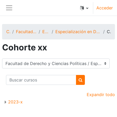
Salta al contenido principal
Acceder
Panel lateral
Cursos
Facultad de Derecho y Ciencias Políticas
Especializaciones
Especialización en Derecho Internacional de los Derechos Humanos y Cultura de Paz
Cohorte xx
Cohorte xx
Categorías
Buscar cursos
Buscar cursos
Expandir todo
2023-x