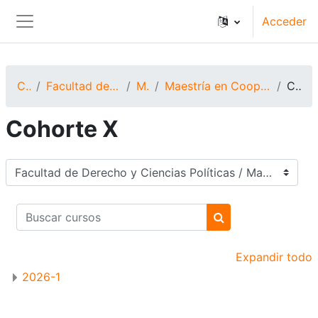
Salta al contenido principal
Acceder
Panel lateral
Cursos
Facultad de Derecho y Ciencias Políticas
Maestrías
Maestría en Cooperación Internacional para el Desarrollo
Cohorte X
Cohorte X
Categorías
Buscar cursos
Buscar cursos
Expandir todo
2026-1