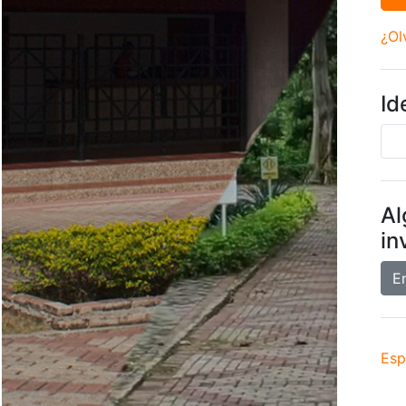
¿Ol
Id
Al
in
E
Esp