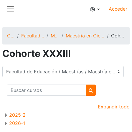
Salta al contenido principal
Acceder
Panel lateral
Cursos
Facultad de Educación
Maestrías
Maestría en Ciencias de la Educación
Cohorte XXXIII
Cohorte XXXIII
Categorías
Buscar cursos
Buscar cursos
Expandir todo
2025-2
2026-1